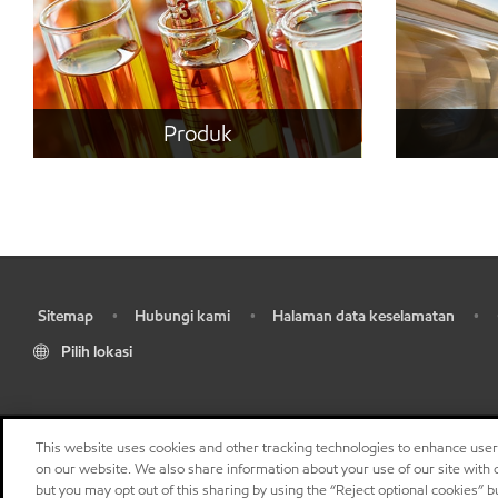
Produk
Sitemap
Hubungi kami
Halaman data keselamatan
•
•
•
•
Pilih lokasi
This website uses cookies and other tracking technologies to enhance use
on our website. We also share information about your use of our site with o
but you may opt out of this sharing by using the “Reject optional cookies” 